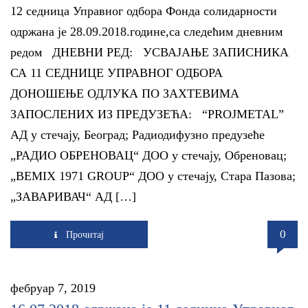
12 седница Управног одбора Фонда солидарности
одржана је 28.09.2018.године,са следећим дневним
редом ДНЕВНИ РЕД: УСВАЈАЊЕ ЗАПИСНИКА
СА 11 СЕДНИЦЕ УПРАВНОГ ОДБОРА
ДОНОШЕЊЕ ОДЛУКА ПО ЗАХТЕВИМА
ЗАПОСЛЕНИХ ИЗ ПРЕДУЗЕЋА: “PROJMETAL”
AД у стечају, Београд; Радиодифузно предузеће
„РАДИО ОБРЕНОВАЦ“ ДОО у стечају, Обреновац;
„BEMIX 1971 GROUP“ ДОО у стечају, Стара Пазова;
„ЗАВАРИВАЧ“ АД […]
0
Прочитај
фебруар 7, 2019