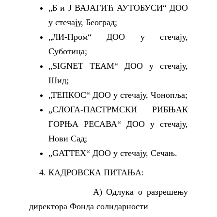
„Б и Ј ВАЈАГИЋ АУТОБУСИ“ ДОО
у стечају, Београд;
„ЛИ-Пром“ ДОО у стечају,
Суботица;
„SIGNET TEAM“ ДОО у стечају,
Шид;
„ТЕПКОС“ ДОО у стечају, Чонопља;
„СЛОГА-ПАСТРМСКИ РИБЊАК
ГОРЊА РЕСАВА“ ДОО у стечају,
Нови Сад;
„GATTEX“ ДОО у стечају, Сечањ.
КАДРОВСКА ПИТАЊА:
А) Одлука о разрешењу
директора Фонда солидарности