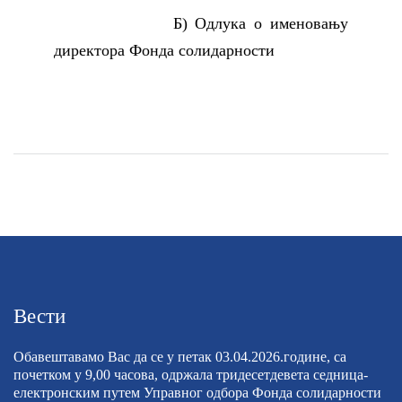
Б) Одлука о именовању
директора Фонда солидарности
Вести
Обавештавамо Вас да се у петак 03.04.2026.године, са
почетком у 9,00 часова, одржала тридесетдевета седница-
електронским путем Управног одбора Фонда солидарности