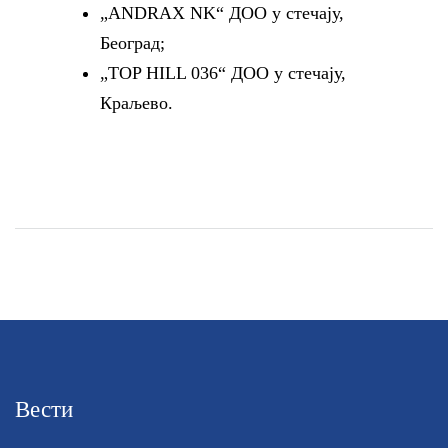
„ANDRAX NK“ ДОО у стечају,
Београд;
„TOP HILL 036“ ДОО у стечају,
Краљево.
Вести