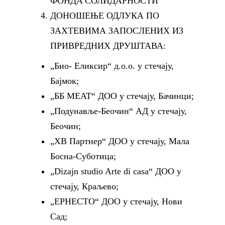
ФОНДA СОЛИДАРНОСТИ
ДОНОШЕЊЕ ОДЛУКА ПО
ЗАХТЕВИМА ЗАПОСЛЕНИХ ИЗ
ПРИВРЕДНИХ ДРУШТАВА:
„Био- Еликсир“ д.о.о. у стечају,
Бајмок;
„ББ МЕАТ“ ДОО у стечају, Бачинци;
„Подунавље-Беочин“ АД у стечају,
Беочин;
„ХВ Партнер“ ДОО у стечају, Мала
Босна-Суботица;
„Dizajn studio Arte di casa“ ДОО у
стечају, Краљево;
„ЕРНЕСТО“ ДОО у стечају, Нови
Сад;