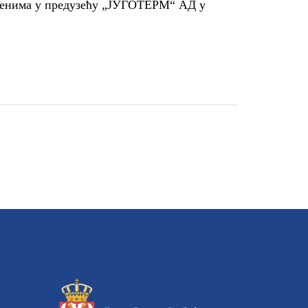
сленима у предузећу „ЈУГОТЕРМ“ АД у