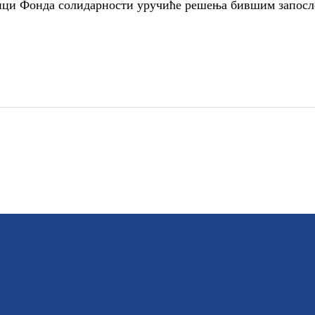
вници Фонда солидарности уручиће решења бившим запо