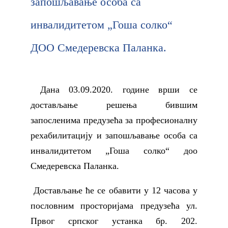
запошљавање особа са
инвалидитетом „Гоша солко“
ДОО Смедеревска Паланка.
Дана 03.09.2020. године врши се
достављање решења бившим
запосленима предузећа за професионалну
рехабилитацију и запошљавање особа са
инвалидитетом „Гоша солко“ доо
Смедеревска Паланка.
Достављање ће се обавити у 12 часова у
пословним просторијама предузећа ул.
Првог српског устанка бр. 202.