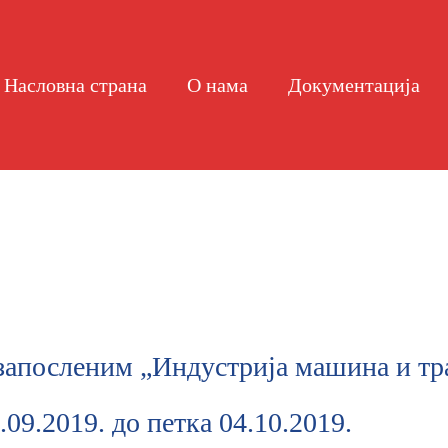
Насловна страна
О нама
Документација
апосленим „Индустрија машина и тра
09.2019. до петка 04.10.2019.