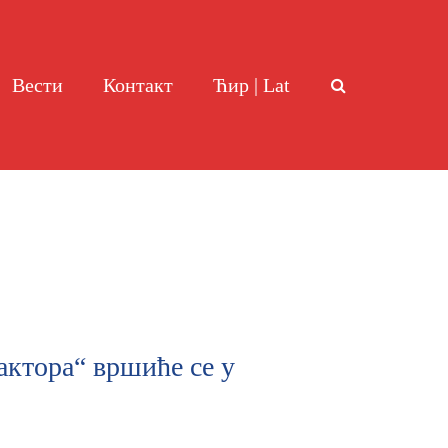
Вести
Контакт
Ћир | Lat
ктора“ вршиће се у