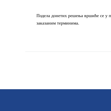
Подела донетих решења вршиће се у п
заказаним терминима.