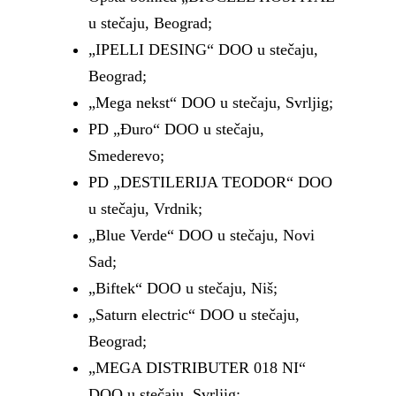
u stečaju, Beograd;
„IPELLI DESING“ DOO u stečaju,
Beograd;
„Mega nekst“ DOO u stečaju, Svrljig;
PD „Đuro“ DOO u stečaju,
Smederevo;
PD „DESTILERIJA TEODOR“ DOO
u stečaju, Vrdnik;
„Blue Verde“ DOO u stečaju, Novi
Sad;
„Biftek“ DOO u stečaju, Niš;
„Saturn electric“ DOO u stečaju,
Beograd;
„MEGA DISTRIBUTER 018 NI“
DOO u stečaju, Svrljig;