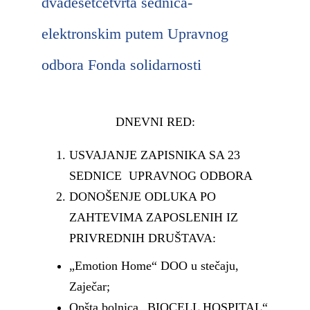
dvadesetčetvrta sednica-
elektronskim putem Upravnog
odbora Fonda solidarnosti
DNEVNI RED:
USVAJANJE ZAPISNIKA SA 23
SEDNICE UPRAVNOG ODBORA
DONOŠENJE ODLUKA PO
ZAHTEVIMA ZAPOSLENIH IZ
PRIVREDNIH DRUŠTAVA:
„Emotion Home“ DOO u stečaju,
Zaječar;
Opšta bolnica „BIOCELL HOSPITAL“