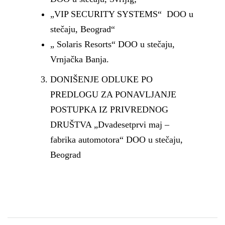
„VIP SECURITY SYSTEMS“ DOO u
stečaju, Beograd“
„ Solaris Resorts“ DOO u stečaju,
Vrnjačka Banja.
DONIŠENJE ODLUKE PO
PREDLOGU ZA PONAVLJANJE
POSTUPKA IZ PRIVREDNOG
DRUŠTVA „Dvadesetprvi maj –
fabrika automotora“ DOO u stečaju,
Beograd